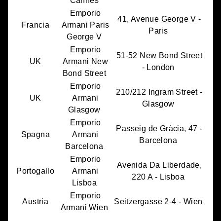
Cannes
Emporio
41, Avenue George V -
Francia
Armani Paris
Paris
George V
Emporio
51-52 New Bond Street
UK
Armani New
- London
Bond Street
Emporio
210/212 Ingram Street -
UK
Armani
Glasgow
Glasgow
Emporio
Passeig de Gràcia, 47 -
Spagna
Armani
Barcelona
Barcelona
Emporio
Avenida Da Liberdade,
Portogallo
Armani
220 A - Lisboa
Lisboa
Emporio
Austria
Seitzergasse 2-4 - Wien
Armani Wien