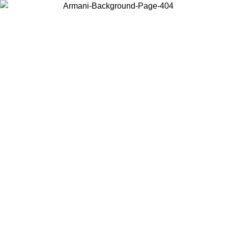
Scegli il Paese in cui ti trovi per visualizzare i contenuti locali e
acquistare online.
Paese
Continua
United States
PROMO ESCLUSIVA ONLINE FINO AL 02/09