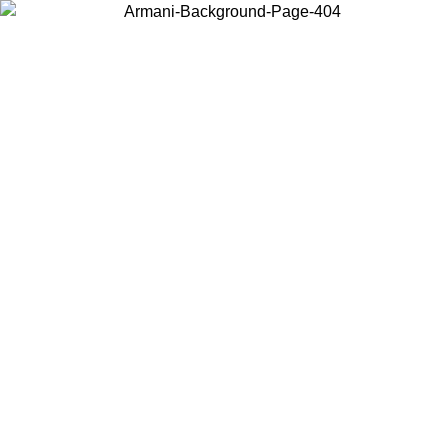
Scegli il Paese in cui ti trovi per visualizzare i contenuti locali e
acquistare online.
Paese
Continua
United States
PROMO ESCLUSIVA ONLINE FINO AL 02/09