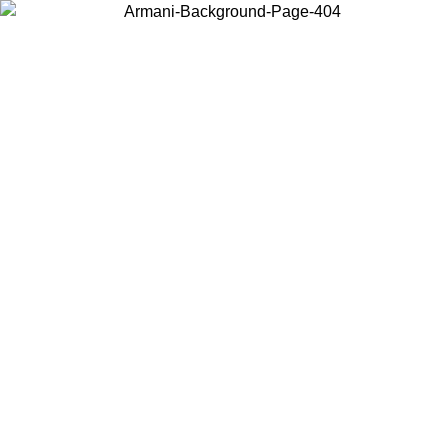
Scegli il Paese in cui ti trovi per visualizzare i contenuti locali e
acquistare online.
Paese
Continua
United States
PROMO ESCLUSIVA ONLINE FINO AL 02/09