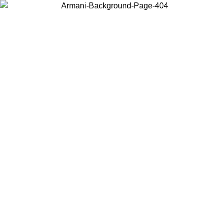
Scegli il Paese in cui ti trovi per visualizzare i contenuti locali e
acquistare online.
Paese
Continua
United States
PROMO ESCLUSIVA ONLINE FINO AL 02/09