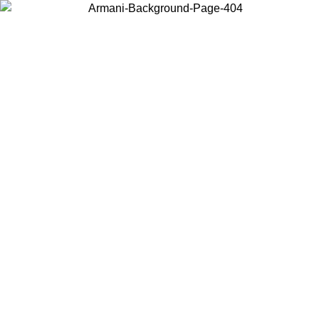
Scegli il Paese in cui ti trovi per visualizzare i contenuti locali e
acquistare online.
Paese
Continua
United States
PROMO ESCLUSIVA ONLINE FINO AL 02/09