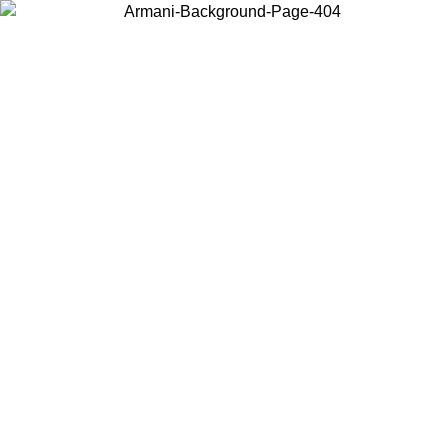
Scegli il Paese in cui ti trovi per visualizzare i contenuti locali e
acquistare online.
Paese
Continua
United States
PROMO ESCLUSIVA ONLINE FINO AL 02/09