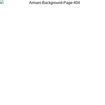
Scegli il Paese in cui ti trovi per visualizzare i contenuti locali e
acquistare online.
Paese
Continua
United States
PROMO ESCLUSIVA ONLINE FINO AL 02/09