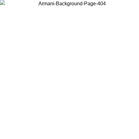
Scegli il Paese in cui ti trovi per visualizzare i contenuti locali e
acquistare online.
Paese
Continua
United States
PROMO ESCLUSIVA ONLINE FINO AL 02/09