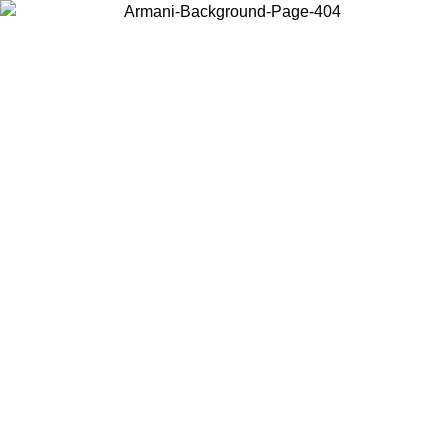
Scegli il Paese in cui ti trovi per visualizzare i contenuti locali e
acquistare online.
Paese
Continua
United States
Accedi con il tuo account e ottieni la spedizione gratuita sopra i
140 CHF