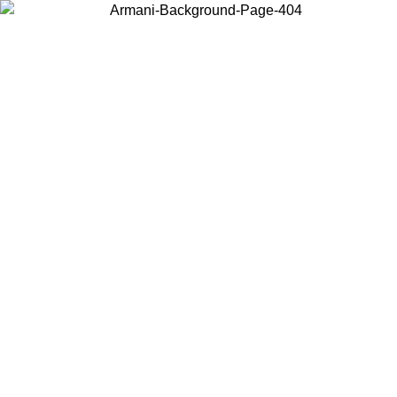
Scegli il Paese in cui ti trovi per visualizzare i contenuti locali e
acquistare online.
Paese
Continua
United States
PROMO ESCLUSIVA ONLINE FINO AL 02/09