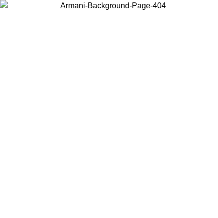
Scegli il Paese in cui ti trovi per visualizzare i contenuti locali e
acquistare online.
Paese
Continua
United States
PROMO ESCLUSIVA ONLINE FINO AL 02/09