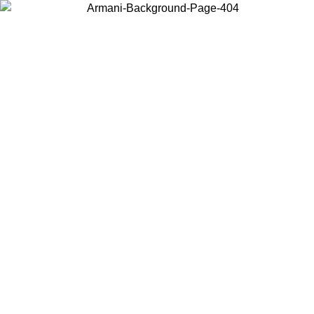
Scegli il Paese in cui ti trovi per visualizzare i contenuti locali e
acquistare online.
Paese
Continua
United States
PROMO ESCLUSIVA ONLINE FINO AL 02/09