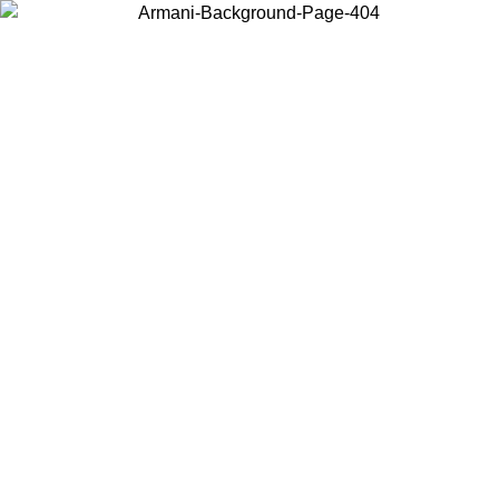
Scegli il Paese in cui ti trovi per visualizzare i contenuti locali e
acquistare online.
Paese
Continua
United States
PROMO ESCLUSIVA ONLINE FINO AL 02/09