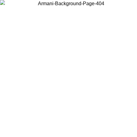
Scegli il Paese in cui ti trovi per visualizzare i contenuti locali e
acquistare online.
Paese
Continua
United States
Accedi con il tuo account e ottieni la spedizione gratuita sopra i
140 CHF