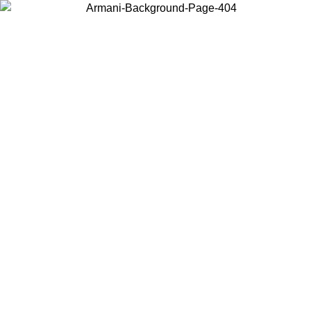
Scegli il Paese in cui ti trovi per visualizzare i contenuti locali e
acquistare online.
Paese
Continua
United States
PROMO ESCLUSIVA ONLINE FINO AL 02/09