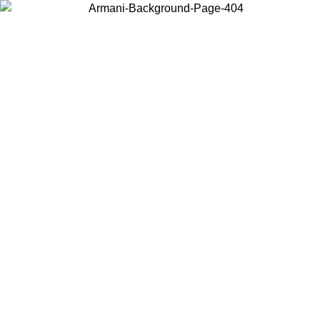
Scegli il Paese in cui ti trovi per visualizzare i contenuti locali e
acquistare online.
Paese
Continua
United States
Accedi con il tuo account e ottieni la spedizione gratuita sopra i
140 CHF