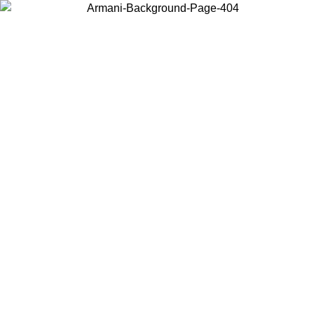
Scegli il Paese in cui ti trovi per visualizzare i contenuti locali e
acquistare online.
Paese
Continua
United States
PROMO ESCLUSIVA ONLINE FINO AL 02/09