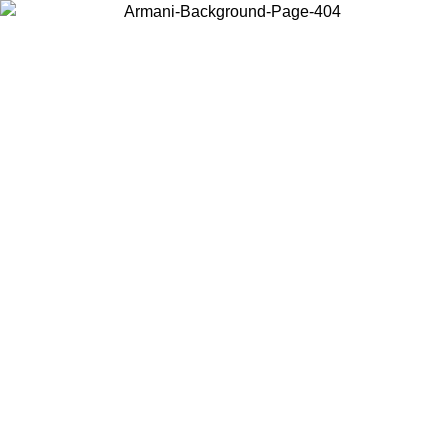
Scegli il Paese in cui ti trovi per visualizzare i contenuti locali e
acquistare online.
Paese
Continua
United States
Accedi con il tuo account e ottieni la spedizione gratuita sopra i 140 CHF