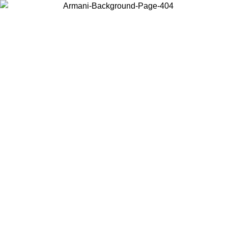
Scegli il Paese in cui ti trovi per visualizzare i contenuti locali e
acquistare online.
Paese
Continua
United States
Accedi con il tuo account e ottieni la spedizione gratuita sopra i 140 CHF