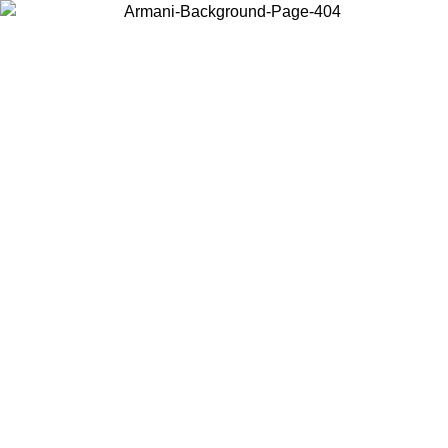
Scegli il Paese in cui ti trovi per visualizzare i contenuti locali e
acquistare online.
Paese
Continua
United States
Accedi con il tuo account e ottieni la spedizione gratuita sopra i 140 CHF