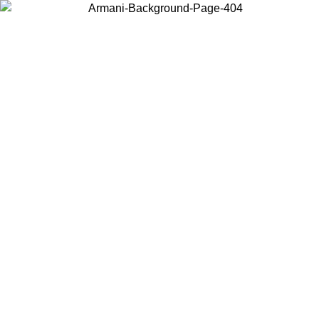
Scegli il Paese in cui ti trovi per visualizzare i contenuti locali e
acquistare online.
Paese
Continua
United States
Accedi con il tuo account e ottieni la spedizione gratuita sopra i 140 CHF