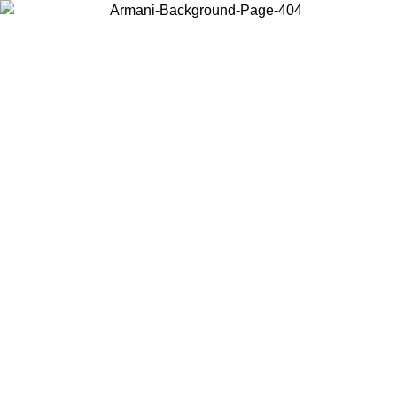
Scegli il Paese in cui ti trovi per visualizzare i contenuti locali e
acquistare online.
Paese
Continua
United States
Accedi con il tuo account e ottieni la spedizione gratuita sopra i 140 CHF