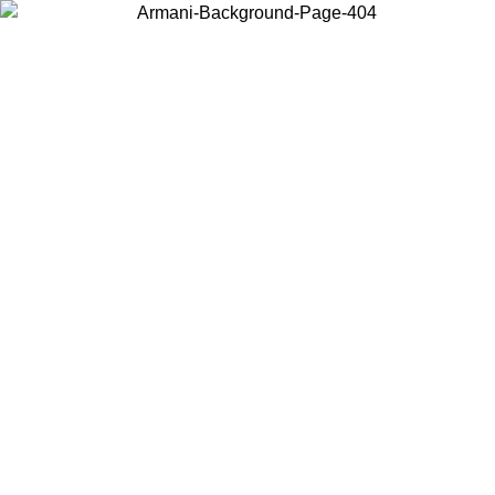
Scegli il Paese in cui ti trovi per visualizzare i contenuti locali e
acquistare online.
Paese
Continua
United States
Accedi con il tuo account e ottieni la spedizione gratuita sopra i 140 CHF