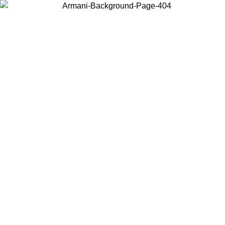
Scegli il Paese in cui ti trovi per visualizzare i contenuti locali e
acquistare online.
Paese
Continua
United States
Accedi con il tuo account e ottieni la spedizione gratuita sopra i 140 CHF