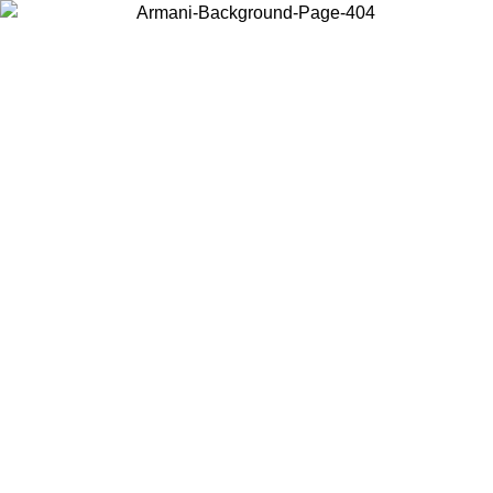
Scegli il Paese in cui ti trovi per visualizzare i contenuti locali e
acquistare online.
Paese
Continua
United States
Accedi con il tuo account e ottieni la spedizione gratuita sopra i 140 CHF