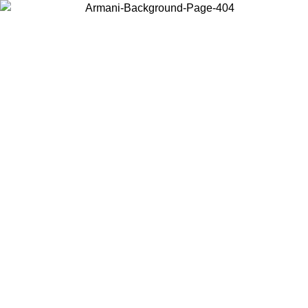
Scegli il Paese in cui ti trovi per visualizzare i contenuti locali e
acquistare online.
Paese
Continua
United States
Accedi con il tuo account e ottieni la spedizione gratuita sopra i 140 CHF