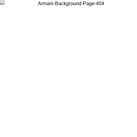
Scegli il Paese in cui ti trovi per visualizzare i contenuti locali e
acquistare online.
Paese
Continua
United States
Accedi con il tuo account e ottieni la spedizione gratuita sopra i 140 CHF