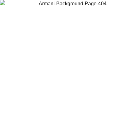
Scegli il Paese in cui ti trovi per visualizzare i contenuti locali e
acquistare online.
Paese
Continua
United States
Accedi con il tuo account e ottieni la spedizione gratuita sopra i 140 CHF