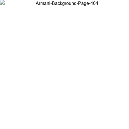
Scegli il Paese in cui ti trovi per visualizzare i contenuti locali e
acquistare online.
Paese
Continua
United States
Accedi con il tuo account e ottieni la spedizione gratuita sopra i 140 CHF