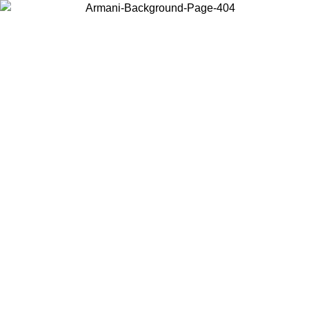
Scegli il Paese in cui ti trovi per visualizzare i contenuti locali e
acquistare online.
Paese
Continua
United States
Accedi con il tuo account e ottieni la spedizione gratuita sopra i 140 CHF