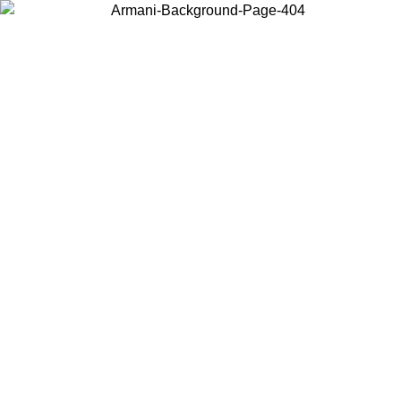
Scegli il Paese in cui ti trovi per visualizzare i contenuti locali e
acquistare online.
Paese
Continua
United States
Accedi con il tuo account e ottieni la spedizione gratuita sopra i 140 CHF