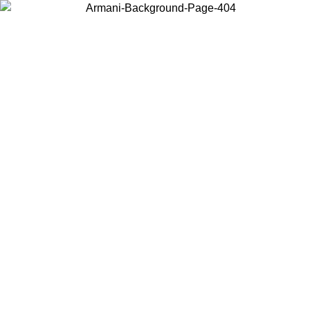
Scegli il Paese in cui ti trovi per visualizzare i contenuti locali e
acquistare online.
Paese
Continua
United States
Accedi con il tuo account e ottieni la spedizione gratuita sopra i 140 CHF