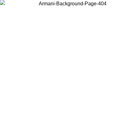
Scegli il Paese in cui ti trovi per visualizzare i contenuti locali e
acquistare online.
Paese
Continua
United States
Accedi con il tuo account e ottieni la spedizione gratuita sopra i 140 CHF