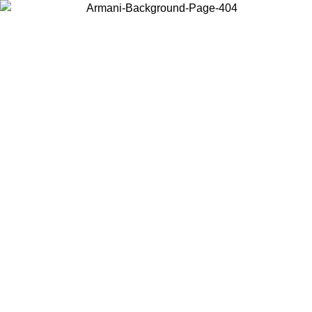
Scegli il Paese in cui ti trovi per visualizzare i contenuti locali e
acquistare online.
Paese
Continua
United States
Accedi con il tuo account e ottieni la spedizione gratuita sopra i 140 CHF