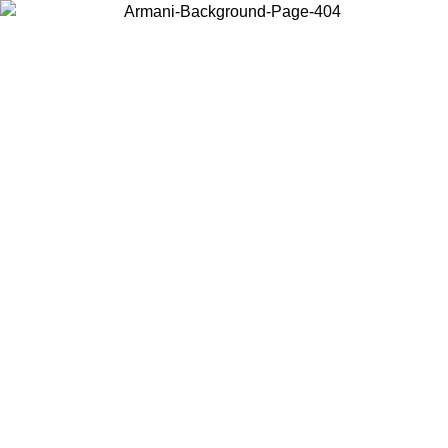
Scegli il Paese in cui ti trovi per visualizzare i contenuti locali e
acquistare online.
Paese
Continua
United States
Accedi con il tuo account e ottieni la spedizione gratuita sopra i 140 CHF