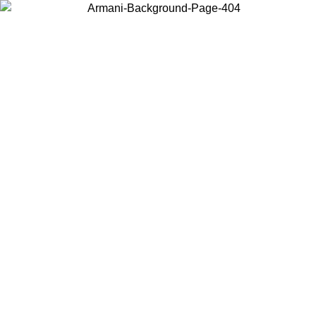
Scegli il Paese in cui ti trovi per visualizzare i contenuti locali e
acquistare online.
Paese
Continua
United States
Accedi con il tuo account e ottieni la spedizione gratuita sopra i 140 CHF