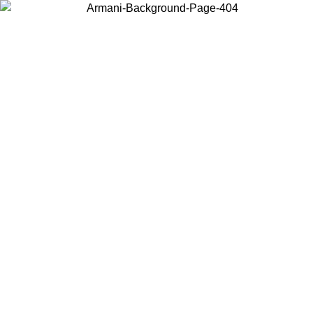
Scegli il Paese in cui ti trovi per visualizzare i contenuti locali e
acquistare online.
Paese
Continua
United States
Accedi con il tuo account e ottieni la spedizione gratuita sopra i 140 CHF