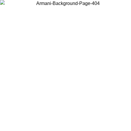
Scegli il Paese in cui ti trovi per visualizzare i contenuti locali e
acquistare online.
Paese
Continua
United States
Accedi con il tuo account e ottieni la spedizione gratuita sopra i 140 CHF