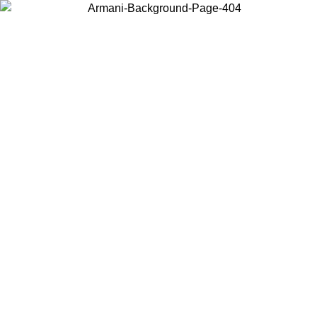
Scegli il Paese in cui ti trovi per visualizzare i contenuti locali e
acquistare online.
Paese
Continua
United States
Accedi con il tuo account e ottieni la spedizione gratuita sopra i 140 CHF