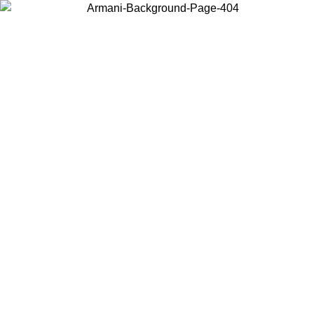
Scegli il Paese in cui ti trovi per visualizzare i contenuti locali e
acquistare online.
Paese
Continua
United States
Accedi con il tuo account e ottieni la spedizione gratuita sopra i 140 CHF