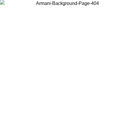
Scegli il Paese in cui ti trovi per visualizzare i contenuti locali e
acquistare online.
Paese
Continua
United States
Accedi con il tuo account e ottieni la spedizione gratuita sopra i 140 CHF