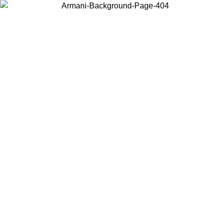
Scegli il Paese in cui ti trovi per visualizzare i contenuti locali e
acquistare online.
Paese
Continua
United States
Accedi con il tuo account e ottieni la spedizione gratuita sopra i 140 CHF