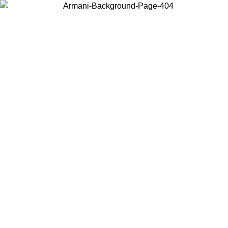
Scegli il Paese in cui ti trovi per visualizzare i contenuti locali e
acquistare online.
Paese
Continua
United States
Accedi con il tuo account e ottieni la spedizione gratuita sopra i 140 CHF