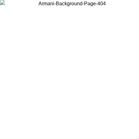
Scegli il Paese in cui ti trovi per visualizzare i contenuti locali e
acquistare online.
Paese
Continua
United States
Accedi con il tuo account e ottieni la spedizione gratuita sopra i 140 CHF