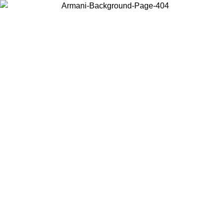
Scegli il Paese in cui ti trovi per visualizzare i contenuti locali e
acquistare online.
Paese
Continua
United States
Accedi con il tuo account e ottieni la spedizione gratuita sopra i 140 CHF