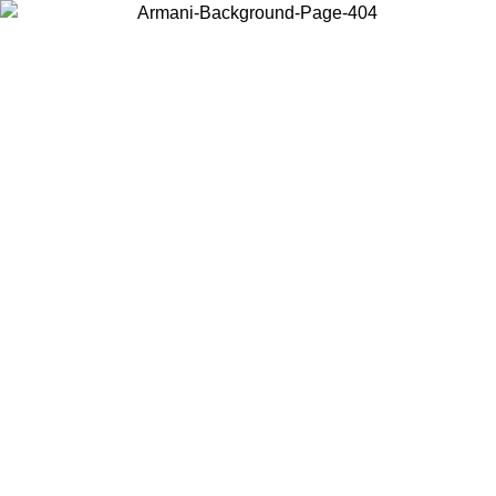
Scegli il Paese in cui ti trovi per visualizzare i contenuti locali e
acquistare online.
Paese
Continua
United States
Accedi con il tuo account e ottieni la spedizione gratuita sopra i 140 CHF