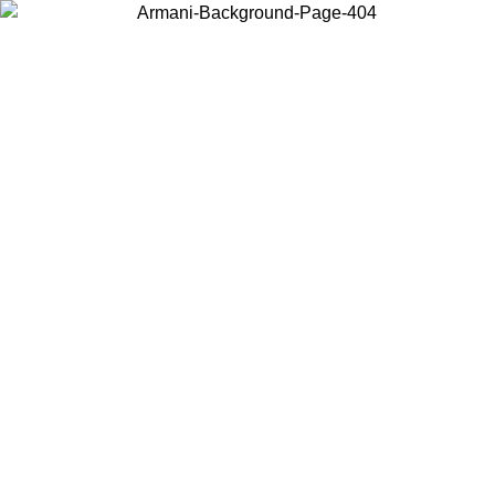
Scegli il Paese in cui ti trovi per visualizzare i contenuti locali e
acquistare online.
Paese
Continua
United States
Accedi con il tuo account e ottieni la spedizione gratuita sopra i 140 CHF