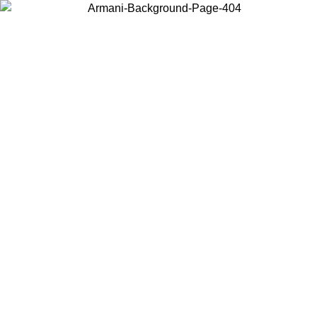
Scegli il Paese in cui ti trovi per visualizzare i contenuti locali e
acquistare online.
Paese
Continua
United States
Accedi con il tuo account e ottieni la spedizione gratuita sopra i 140 CHF