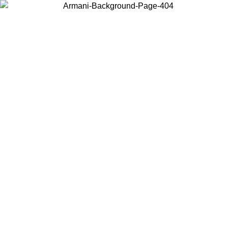
Scegli il Paese in cui ti trovi per visualizzare i contenuti locali e
acquistare online.
Paese
Continua
United States
Accedi con il tuo account e ottieni la spedizione gratuita sopra i 140 CHF